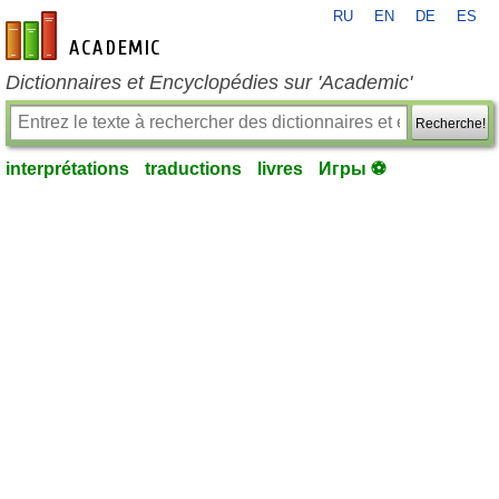
RU
EN
DE
ES
fr-academic.com
Dictionnaires et Encyclopédies sur 'Academic'
Recherche!
interprétations
traductions
livres
Игры ⚽