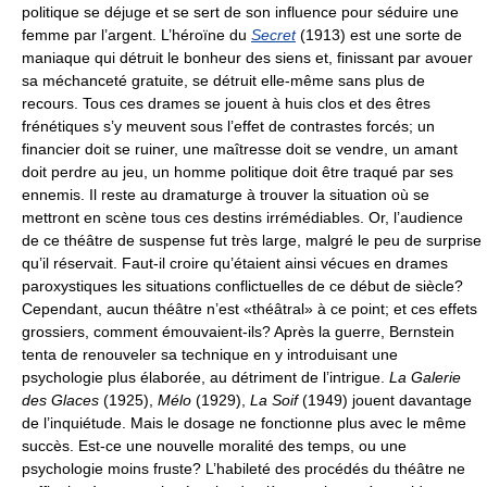
politique se déjuge et se sert de son influence pour séduire une
femme par l’argent. L’héroïne du
Secret
(1913) est une sorte de
maniaque qui détruit le bonheur des siens et, finissant par avouer
sa méchanceté gratuite, se détruit elle-même sans plus de
recours. Tous ces drames se jouent à huis clos et des êtres
frénétiques s’y meuvent sous l’effet de contrastes forcés; un
financier doit se ruiner, une maîtresse doit se vendre, un amant
doit perdre au jeu, un homme politique doit être traqué par ses
ennemis. Il reste au dramaturge à trouver la situation où se
mettront en scène tous ces destins irrémédiables. Or, l’audience
de ce théâtre de suspense fut très large, malgré le peu de surprise
qu’il réservait. Faut-il croire qu’étaient ainsi vécues en drames
paroxystiques les situations conflictuelles de ce début de siècle?
Cependant, aucun théâtre n’est «théâtral» à ce point; et ces effets
grossiers, comment émouvaient-ils? Après la guerre, Bernstein
tenta de renouveler sa technique en y introduisant une
psychologie plus élaborée, au détriment de l’intrigue.
La Galerie
des Glaces
(1925),
Mélo
(1929),
La Soif
(1949) jouent davantage
de l’inquiétude. Mais le dosage ne fonctionne plus avec le même
succès. Est-ce une nouvelle moralité des temps, ou une
psychologie moins fruste? L’habileté des procédés du théâtre ne