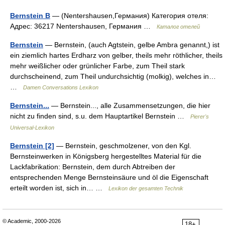
Bernstein B
— (Nentershausen,Германия) Категория отеля:
Адрес: 36217 Nentershausen, Германия …
Каталог отелей
Bernstein
— Bernstein, (auch Agtstein, gelbe Ambra genannt,) ist
ein ziemlich hartes Erdharz von gelber, theils mehr röthlicher, theils
mehr weißlicher oder grünlicher Farbe, zum Theil stark
durchscheinend, zum Theil undurchsichtig (molkig), welches in…
…
Damen Conversations Lexikon
Bernstein...
— Bernstein..., alle Zusammensetzungen, die hier
nicht zu finden sind, s.u. dem Hauptartikel Bernstein …
Pierer's
Universal-Lexikon
Bernstein [2]
— Bernstein, geschmolzener, von den Kgl.
Bernsteinwerken in Königsberg hergestelltes Material für die
Lackfabrikation: Bernstein, dem durch Abtreiben der
entsprechenden Menge Bernsteinsäure und öl die Eigenschaft
erteilt worden ist, sich in… …
Lexikon der gesamten Technik
© Academic, 2000-2026
18+