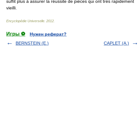
suffit plus à assurer la réussite de pièces qui ont très rapidement
vieilli.
Encyclopédie Universelle
.
2012
.
Игры ⚽
Нужен реферат?
BERNSTEIN (E.)
CAPLET (A.)